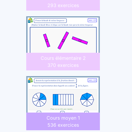
293 exercices
Cours élémentaire 2
370 exercices
Cours moyen 1
536 exercices